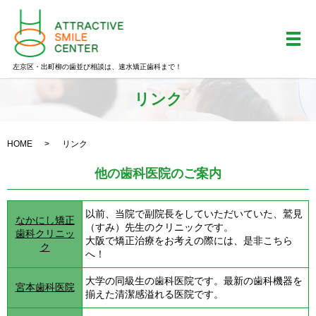
メ
左京区・出町柳の歯並び相談は、速水矯正歯科まで！
リンク
HOME
リンク
他の歯科医院のご案内
以前、当院で副院長をしていただいていた、鷲見
なかにし矯正
（すみ）先生のクリニックです。
歯科クリニッ
大阪で矯正治療をお考えの際には、是非こちら
ク
へ！
大学の同級生の歯科医院です。最新の歯科機器を
宮本歯科医院
揃えた清潔感溢れる医院です。