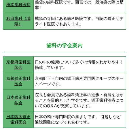
義父の歯科医院です。西宮での一般治療の際は是
橋本歯科医院
非！
和田歯科（城
城陽の寺田にある歯科医院です。当院の矯正サテ
陽）
ライト医院でもあります。
歯科の学会案内
京都府歯科医
口の中の健康について多くの情報をわかりやすく
師会
掲載しています。
京都矯正歯科
京都府下・市内の矯正歯科専門医グループのホー
医会
ムページです。
院長も会員である歯科矯正学の進歩・発展をはか
日本矯正歯科
ることを目的とした学会です。矯正歯科治療につ
学会
いてのQ＆Aが充実しています。
日本臨床矯正
日本の矯正専門医院の集まりです。 引越しなど
歯科医会
通院困難になっても安心です。