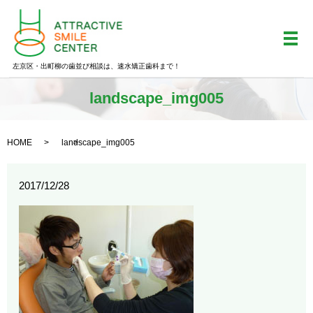
メ
左京区・出町柳の歯並び相談は、速水矯正歯科まで！
landscape_img005
HOME
landscape_img005
2017/12/28