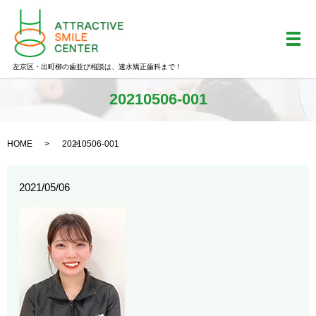
メ
左京区・出町柳の歯並び相談は、速水矯正歯科まで！
20210506-001
HOME
20210506-001
2021/05/06